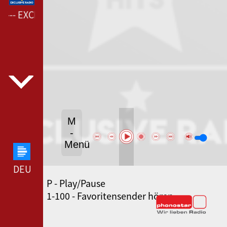
--- EXCLUSIVE RADIO BAD COMPANY ---
M
-
Menü
DEUTSCHLANDFUNK --- DEUTSCHLANDFUNK ---
P - Play/Pause
80ER 90ER OLDIE ANTENNE --- 80ER 90ER OLDIE
1-100 - Favoritensender hören