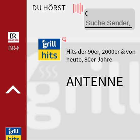
DU HÖRST
WDR 4 --- WDR 4 ---
BR-KLASSIK --- BR-KLASSIK ---
Hits der 90er, 2000er & von
heute, 80er Jahre
ANTENNE
BAYERN Grill
Hits