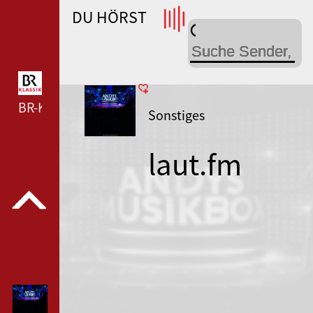
DU HÖRST
WDR 4 --- WDR 4 ---
BR-KLASSIK --- BR-KLASSIK ---
Sonstiges
laut.fm
andy-radio