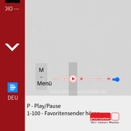
DIO --- LAUT.FM ANDY-RADIO ---
M
-
Menü
DEUTSCHLANDFUNK --- DEUTSCHLANDFUNK ---
P - Play/Pause
80ER 90ER OLDIE ANTENNE --- 80ER 90ER OLDIE
1-100 - Favoritensender hören