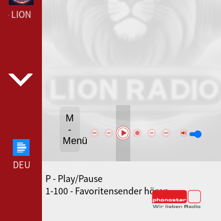
-- LION RADIO ---
M
-
Menü
DEUTSCHLANDFUNK --- DEUTSCHLANDFUNK ---
P - Play/Pause
80ER 90ER OLDIE ANTENNE --- 80ER 90ER OLDIE
1-100 - Favoritensender hören