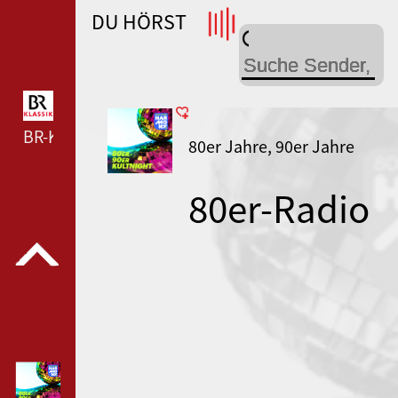
DU HÖRST
WDR 4 --- WDR 4 ---
BR-KLASSIK --- BR-KLASSIK ---
80er Jahre, 90er Jahre
80er-Radio
harmony
80er-90er
Kultnight