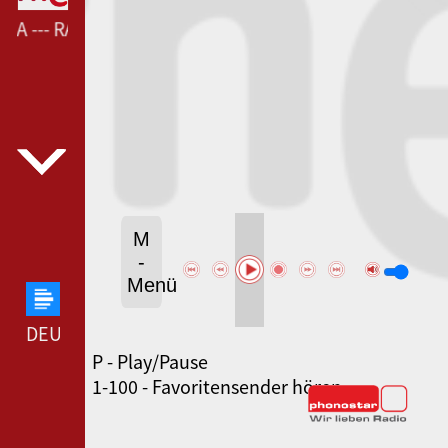
A --- RADIO 5 BARCELONA ---
M
-
Menü
DEUTSCHLANDFUNK --- DEUTSCHLANDFUNK ---
P - Play/Pause
80ER 90ER OLDIE ANTENNE --- 80ER 90ER OLDIE
1-100 - Favoritensender hören