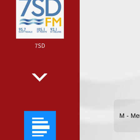
7SD
M - Me