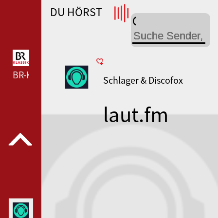
DU HÖRST
WDR 4 --- WDR 4 ---
BR-KLASSIK --- BR-KLASSIK ---
Schlager & Discofox
laut.fm
ricxxo-
online