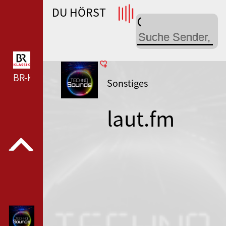
DU HÖRST
WDR 4 --- WDR 4 ---
BR-KLASSIK --- BR-KLASSIK ---
Sonstiges
laut.fm
technosoun