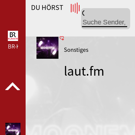
DU HÖRST
WDR 4 --- WDR 4 ---
BR-KLASSIK --- BR-KLASSIK ---
Sonstiges
laut.fm
moonfm