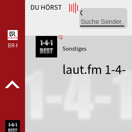
DU HÖRST
WDR 4 --- WDR 4 ---
BR-KLASSIK --- BR-KLASSIK ---
Sonstiges
laut.fm 1-4-
1-best