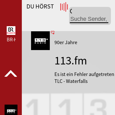
DU HÖRST
WDR 4 --- WDR 4 ---
BR-KLASSIK --- BR-KLASSIK ---
90er Jahre
113.fm
Radio Hits
Es ist ein Fehler aufgetreten
TLC - Waterfalls
1995