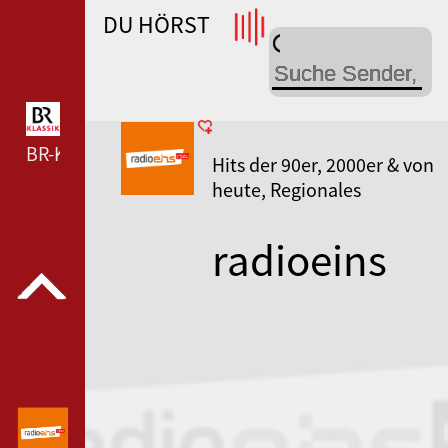
DU HÖRST
WDR 4 --- WDR 4 ---
BR-KLASSIK --- BR-KLASSIK ---
Hits der 90er, 2000er & von
heute, Regionales
radioeins
Frankfurt