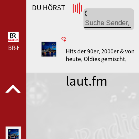
DU HÖRST
WDR 4 --- WDR 4 ---
BR-KLASSIK --- BR-KLASSIK ---
Hits der 90er, 2000er & von
heute, Oldies gemischt,
Schlager & Discofox
laut.fm
bossisradio