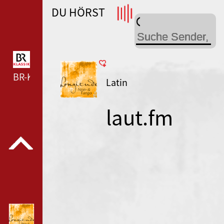
DU HÖRST
WDR 4 --- WDR 4 ---
BR-KLASSIK --- BR-KLASSIK ---
Latin
laut.fm
longitude