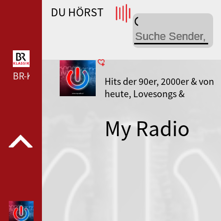
DU HÖRST
WDR 4 --- WDR 4 ---
BR-KLASSIK --- BR-KLASSIK ---
Hits der 90er, 2000er & von
heute, Lovesongs &
Balladen, Latin
My Radio
Anglo