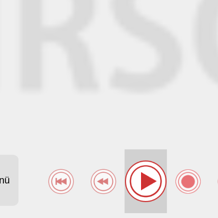
ANCE ---
nü