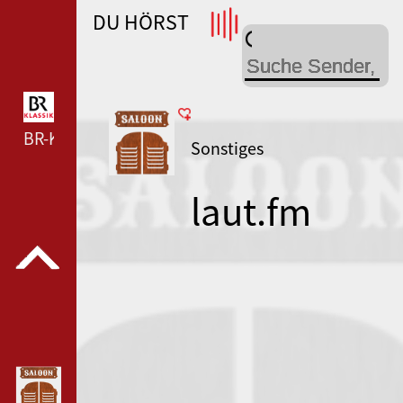
DU HÖRST
WDR 4 --- WDR 4 ---
BR-KLASSIK --- BR-KLASSIK ---
Sonstiges
laut.fm
rhinestone