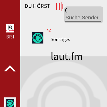
DU HÖRST
WDR 4 --- WDR 4 ---
BR-KLASSIK --- BR-KLASSIK ---
Sonstiges
laut.fm
funny-
dance-radio