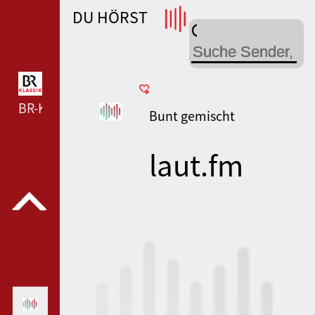
DU HÖRST
WDR 4 --- WDR 4 ---
BR-KLASSIK --- BR-KLASSIK ---
Bunt gemischt
laut.fm
radio-p1