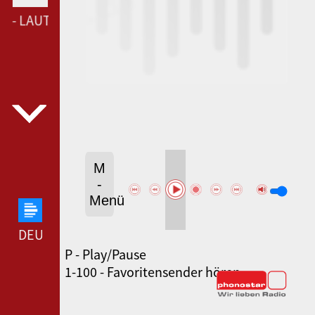
--- LAUT.FM RADIO-P1 ---
M
-
Menü
DEUTSCHLANDFUNK --- DEUTSCHLANDFUNK ---
P - Play/Pause
80ER 90ER OLDIE ANTENNE --- 80ER 90ER OLDIE
1-100 - Favoritensender hören