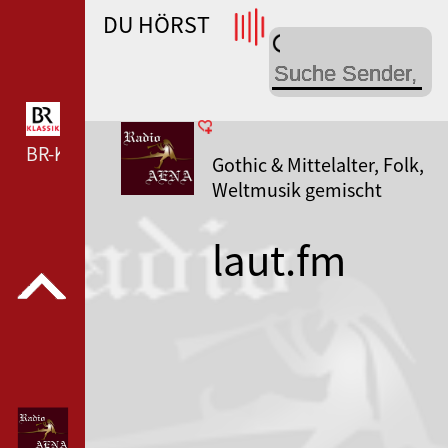
DU HÖRST
WDR 4 --- WDR 4 ---
BR-KLASSIK --- BR-KLASSIK ---
Gothic & Mittelalter, Folk,
Weltmusik gemischt
laut.fm
radio-aena