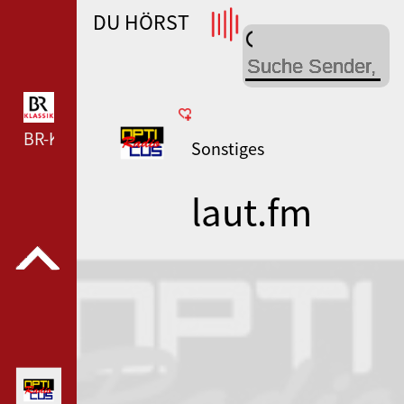
DU HÖRST
WDR 4 --- WDR 4 ---
BR-KLASSIK --- BR-KLASSIK ---
Sonstiges
laut.fm
radio-
opticus