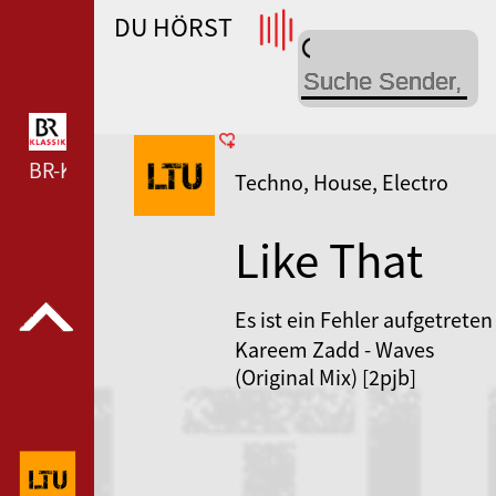
DU HÖRST
WDR 4 --- WDR 4 ---
BR-KLASSIK --- BR-KLASSIK ---
Techno, House, Electro
Like That
Undergroun
Es ist ein Fehler aufgetreten
Kareem Zadd - Waves
LTU
(Original Mix) [2pjb]