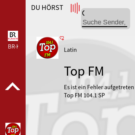
DU HÖRST
WDR 4 --- WDR 4 ---
BR-KLASSIK --- BR-KLASSIK ---
Latin
Top FM
Es ist ein Fehler aufgetreten
Top FM 104.1 SP