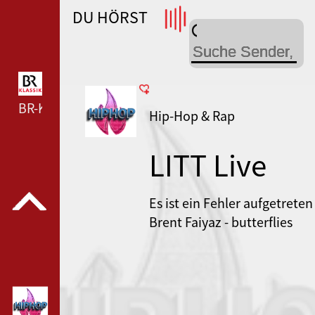
DU HÖRST
WDR 4 --- WDR 4 ---
BR-KLASSIK --- BR-KLASSIK ---
Hip-Hop & Rap
LITT Live
Hip-Hop
Es ist ein Fehler aufgetreten
Brent Faiyaz - butterflies