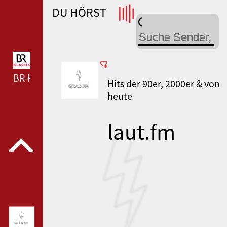
DU HÖRST
WDR 4 --- WDR 4 ---
BR-KLASSIK --- BR-KLASSIK ---
Hits der 90er, 2000er & von
heute
laut.fm
russianradi