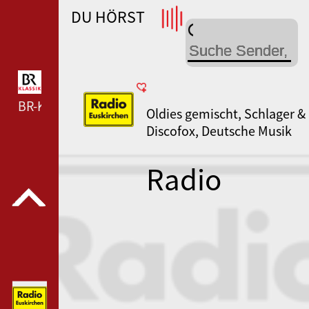
DU HÖRST
WDR 4 --- WDR 4 ---
BR-KLASSIK --- BR-KLASSIK ---
Oldies gemischt, Schlager &
Discofox, Deutsche Musik
Radio
Euskirchen
Dein
Karnevals