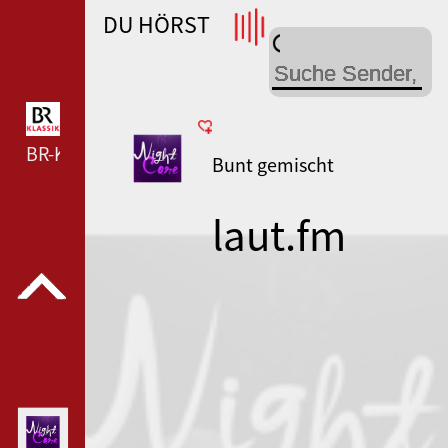
DU HÖRST
WDR 4 --- WDR 4 ---
BR-KLASSIK --- BR-KLASSIK ---
Bunt gemischt
laut.fm
radio-im-
vogelsberg