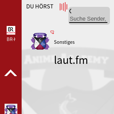
DU HÖRST
WDR 4 --- WDR 4 ---
BR-KLASSIK --- BR-KLASSIK ---
Sonstiges
laut.fm
animeacad