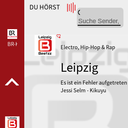
DU HÖRST
WDR 4 --- WDR 4 ---
BR-KLASSIK --- BR-KLASSIK ---
Electro, Hip-Hop & Rap
Leipzig
Beatzz
Es ist ein Fehler aufgetreten
Jessi Selm - Kikuyu