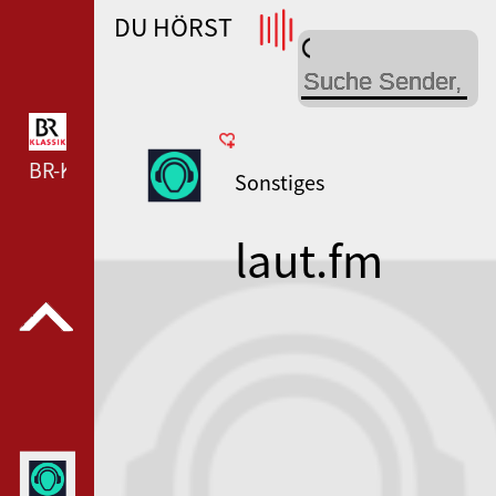
DU HÖRST
WDR 4 --- WDR 4 ---
BR-KLASSIK --- BR-KLASSIK ---
Sonstiges
laut.fm
raidfm