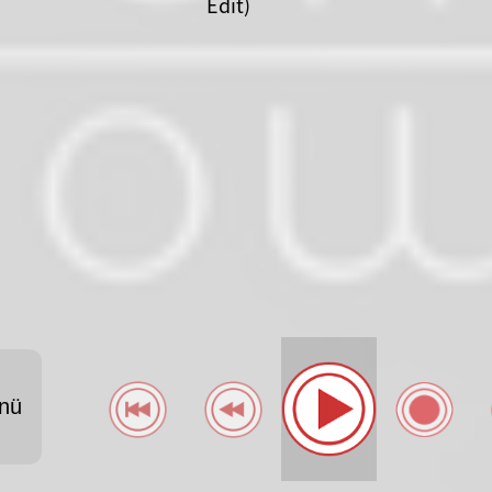
Edit)
-
nü