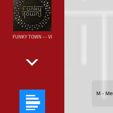
OS.FM FUNKY TOWN --- VIP-RADIOS.FM FUNKY TOWN --
M - Me