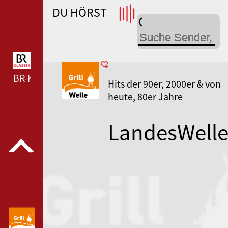
DU HÖRST
WDR 4 --- WDR 4 ---
BR-KLASSIK --- BR-KLASSIK ---
Hits der 90er, 2000er & von
heute, 80er Jahre
LandesWell
Thüringen
GrillWelle