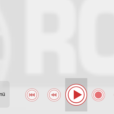
OCK ---
nü