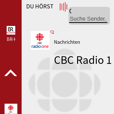
DU HÖRST
WDR 4 --- WDR 4 ---
BR-KLASSIK --- BR-KLASSIK ---
Nachrichten
CBC Radio 1
Edmonton