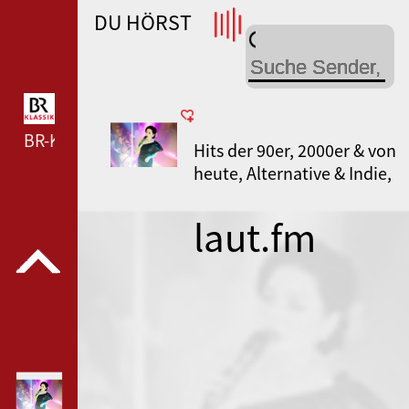
DU HÖRST
WDR 4 --- WDR 4 ---
BR-KLASSIK --- BR-KLASSIK ---
Hits der 90er, 2000er & von
heute, Alternative & Indie,
Weltmusik gemischt
laut.fm
ni_haody