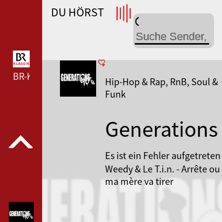
DU HÖRST
WDR 4 --- WDR 4 ---
BR-KLASSIK --- BR-KLASSIK ---
Hip-Hop & Rap, RnB, Soul &
Funk
Generations
90
Es ist ein Fehler aufgetreten
Weedy & Le T.i.n. - Arrête ou
ma mère va tirer