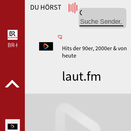
DU HÖRST
WDR 4 --- WDR 4 ---
BR-KLASSIK --- BR-KLASSIK ---
Hits der 90er, 2000er & von
heute
laut.fm
switchon